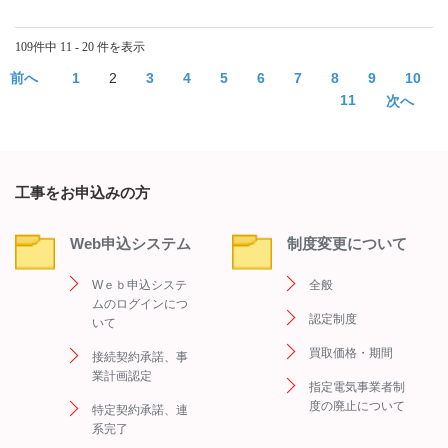
109件中 11 - 20 件を表示
≪
1
2
3
4
5
6
7
8
9
10
11
≫
工事をお申込みの方
Web申込システム
制度変更について
Wｅｂ申込システ
全般
ムのログインにつ
認定制度
いて
買取価格・期間
接続契約承諾、事
業計画認定
指定電気事業者制
度の廃止について
特定契約承諾、連
系完了