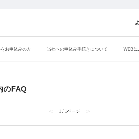
事をお申込みの方
当社への申込み手続きについて
WEB
内のFAQ
≪
1 / 1ページ
≫