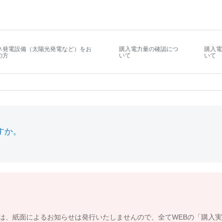
ネ発電設備（太陽光発電など）をお
購入電力量の確認につ
購入電
の方
いて
いて
すか。
は、紙面によるお知らせは発行いたしませんので、全てWEBの「購入