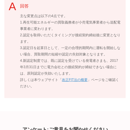
回答
主な変更点は以下の4点です。
1.再生可能エネルギーの買取義務者が小売電気事業者から送配電
事業者に変わります。
2.認定を取得いただくタイミングが接続契約締結後に変更となり
ます。
3.認定日を起算日として、一定の合理的期間内に運転を開始しな
い場合、買取期間の短縮や認定の失効対象となります。
4.新認定制度では、既に認定を受けている発電者さまも、2017
年3月31日までに電力会社との接続契約が締結できない場合に
は、原則認定が失効いたします。
詳しくは本ウェブサイト「
改正FIT法の概要
」ページをご確認く
ださい。
アンケート:ご意見をお聞かせください