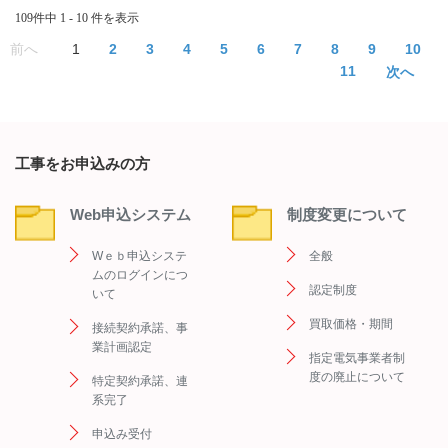
109件中 1 - 10 件を表示
≪
1
2
3
4
5
6
7
8
9
10
11
≫
工事をお申込みの方
Web申込システム
制度変更について
Wｅｂ申込システ
全般
ムのログインにつ
認定制度
いて
買取価格・期間
接続契約承諾、事
業計画認定
指定電気事業者制
度の廃止について
特定契約承諾、連
系完了
申込み受付